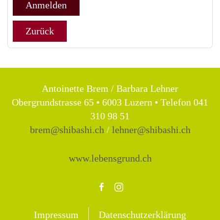
Anmelden
Zurück
Antoinette Brem / Barbara Lehner
Obergrundstrasse 65 • 6003 Luzern • Telefon 041
310 98 51
brem@shibashi.ch
/
lehner@shibashi.ch
www.lebensgrund.ch
Impressum
Datenschutzerklärung