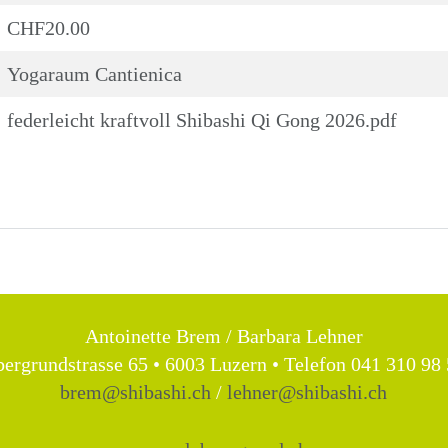
CHF20.00
Yogaraum Cantienica
federleicht kraftvoll Shibashi Qi Gong 2026.pdf
Antoinette Brem / Barbara Lehner
ergrundstrasse 65 • 6003 Luzern • Telefon 041 310 98
brem@shibashi.ch
/
lehner@shibashi.ch